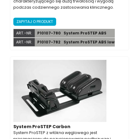
charakteryzującego się dużą trwałością i wygodą
podczas codziennego zastosowania klinicznego.
ZAPYTAJ O PRODUKT
ART.-NR.
P10107-780
System ProSTEP ABS
ART.-NR.
P10107-782
System ProSTEP ABS low
System ProSTEP Carbon
System ProSTEP z włókna węglowego jest
przeznaczony do pozycjonowania podbrzusza i