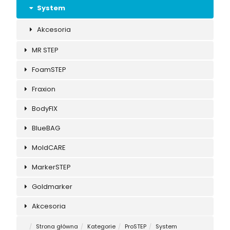
System
Akcesoria
MR STEP
FoamSTEP
Fraxion
BodyFIX
BlueBAG
MoldCARE
MarkerSTEP
Goldmarker
Akcesoria
Strona główna
Kategorie
ProSTEP
System