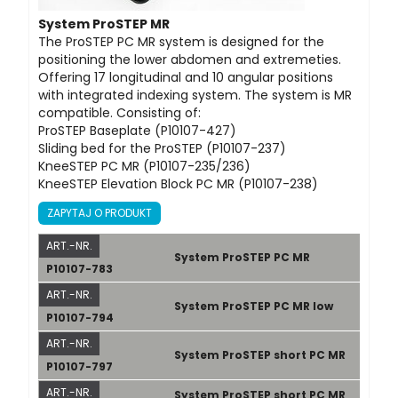
System ProSTEP MR
The ProSTEP PC MR system is designed for the
positioning the lower abdomen and extremeties.
Offering 17 longitudinal and 10 angular positions
with integrated indexing system. The system is MR
compatible. Consisting of:
ProSTEP Baseplate (P10107-427)
Sliding bed for the ProSTEP (P10107-237)
KneeSTEP PC MR (P10107-235/236)
KneeSTEP Elevation Block PC MR (P10107-238)
ZAPYTAJ O PRODUKT
ART.-NR.
System ProSTEP PC MR
P10107-783
ART.-NR.
System ProSTEP PC MR low
P10107-794
ART.-NR.
System ProSTEP short PC MR
P10107-797
ART.-NR.
System ProSTEP short PC MR