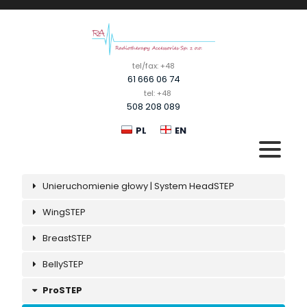
tel/fax: +48
61 666 06 74
tel: +48
508 208 089
PL
EN
Unieruchomienie głowy | System HeadSTEP
PRODUKTY
WingSTEP
O NAS
BreastSTEP
DO POBRANIA
BellySTEP
KONTAKT
ProSTEP