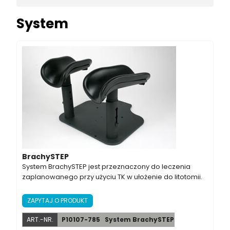
System
BrachySTEP
System BrachySTEP jest przeznaczony do leczenia
zaplanowanego przy użyciu TK w ułożenie do litotomii.
ZAPYTAJ O PRODUKT
ART.-NR.
P10107-785
System BrachySTEP