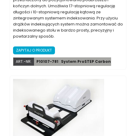
kończyn dolnych. Umożliwia 17-stopniową regulację
długości i 10-stopniową regulację kątową ze
zintegrowanym systemem indeksowania. Przy użyciu
drążków indeksujących system można zamontować do
indeksowanego stołu w bardzo prosty, precyzyjny i
powtarzalny sposób.
ZAPYTAJ O PRODUKT
ART.-NR.
P10107-781
System ProSTEP Carbon