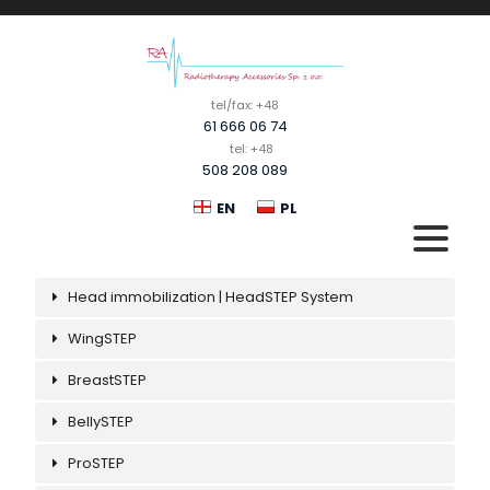
tel/fax: +48
61 666 06 74
tel: +48
508 208 089
EN
PL
Head immobilization | HeadSTEP System
PRODUCTS
WingSTEP
ABOUT US
BreastSTEP
DOWNLOAD
BellySTEP
CONTACT
ProSTEP